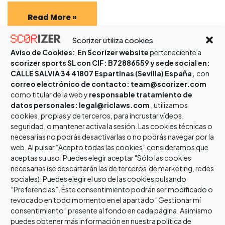
Read More »
Scorizer utiliza cookies
Aviso de Cookies:
En Scorizer website
perteneciente a
Cto. de España Luchas olímpicas U20 – Sambo y Combat
scorizer sports SL con CIF: B72886559 y sede social en:
sambo 2022
CALLE SALVIA 34 41807 Espartinas (Sevilla) España,
con
correo electrónico de contacto: team@scorizer.com
por
david_jimenez
3 marzo, 2022
como titular de la web y
responsable tratamiento de
Noticias
,
Combat sambo
,
Sambo
datos personales: legal@riclaws.com
, utilizamos
cookies, propias y de terceros, para incrustar vídeos,
El fin de semana del 4, 5 y 6 de marzo se celebrará en
seguridad, o mantener activa la sesión. Las cookies técnicas o
Sagunto (Valencia), los Campeonatos de España U20 de
necesarias no podrás desactivarlas o no podrás navegar por la
Luchas Olímpicas, Senior,…
web. Al pulsar “Acepto todas las cookies” consideramos que
aceptas su uso. Puedes elegir aceptar "Sólo las cookies
necesarias (se descartarán las de terceros de marketing, redes
sociales). Puedes elegir el uso de las cookies pulsando
Read More »
“Preferencias”. Éste consentimiento podrán ser modificado o
revocado en todo momento en el apartado “Gestionar mí
consentimiento” presente al fondo en cada página. Asimismo
puedes obtener más información en nuestra política de
IBERDROLA CONFÍA EN LA LUCHA FEMENINA