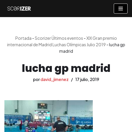
Saltar
al
contenido
Portada
-
Scorizer Últimos eventos
-
XIX Gran premio
internacional de Madrid Luchas Olímpicas Julio 2019
-
lucha gp
madrid
lucha gp madrid
por
david_jimenez
17 julio, 2019