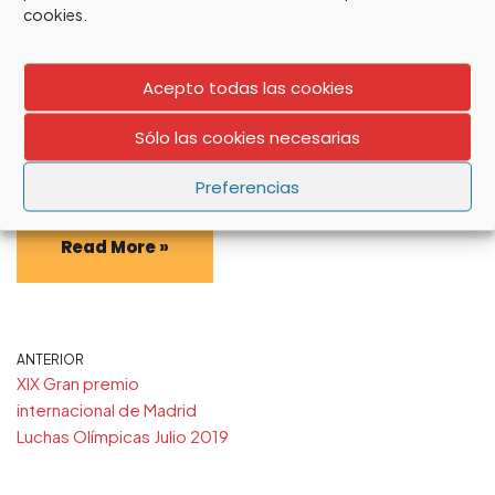
cookies.
por
david_jimenez
2 marzo, 2022
Noticias
,
luchas olímpicas
Acepto todas las cookies
La Lucha femenina entra en el programa Iberdrola con La
Sólo las cookies necesarias
Liga Femenina Iberdrola y la Copa de la Reina Iberdrola de
Lucha Femenina. Iberdrola apuesta…
Preferencias
Read More »
ANTERIOR
XIX Gran premio
internacional de Madrid
Luchas Olímpicas Julio 2019