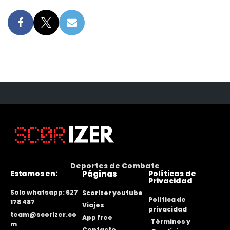
Deportes de Combate
Estamos en:
Páginas
Políticas de
Privacidad
Solo whatsapp: 627
Scorizer youtube
Política de
178 487
Viajes
privacidad
team@scorizer.co
App free
Términos y
m
Contacto