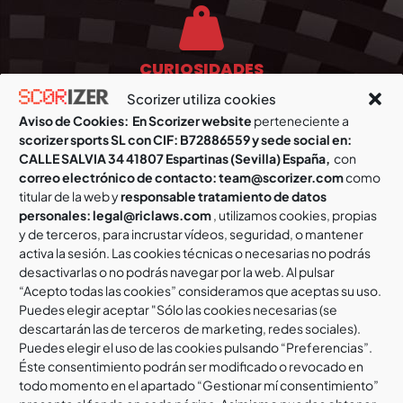
CURIOSIDADES
Scorizer utiliza cookies
Aviso de Cookies:
En Scorizer website
perteneciente a
Este estilo moderno y atractivo de lucha tiene sus
scorizer sports SL con CIF: B72886559 y sede social en:
raíces profundas en los orígenes de la lucha histórica,
CALLE SALVIA 34 41807 Espartinas (Sevilla) España,
con
ya que la lucha en arena fue la forma original de todas
correo electrónico de contacto: team@scorizer.com
como
las civilzaciones como en Egipto, Grecia y Roma.
titular de la web y
responsable tratamiento de datos
personales: legal@riclaws.com
, utilizamos cookies, propias
y de terceros, para incrustar vídeos, seguridad, o mantener
activa la sesión. Las cookies técnicas o necesarias no podrás
desactivarlas o no podrás navegar por la web. Al pulsar
“Acepto todas las cookies” consideramos que aceptas su uso.
Puedes elegir aceptar "Sólo las cookies necesarias (se
descartarán las de terceros de marketing, redes sociales).
Puedes elegir el uso de las cookies pulsando “Preferencias”.
Éste consentimiento podrán ser modificado o revocado en
todo momento en el apartado “Gestionar mí consentimiento”