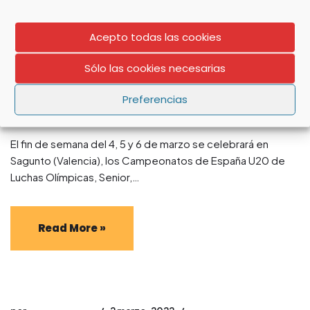
Acepto todas las cookies
Cto. de España Luchas olímpicas U20 – Sambo y Combat
Sólo las cookies necesarias
sambo 2022
Preferencias
por
david_jimenez
3 marzo, 2022
Noticias
,
Combat sambo
,
Sambo
El fin de semana del 4, 5 y 6 de marzo se celebrará en
Sagunto (Valencia), los Campeonatos de España U20 de
Luchas Olímpicas, Senior,…
Read More »
IBERDROLA CONFÍA EN LA LUCHA FEMENINA