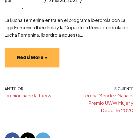
por
david_jimenez
2 marzo, 2022
Noticias
,
luchas olímpicas
La Lucha femenina entra en el programa Iberdrola con La
Liga Femenina Iberdrola y la Copa de la Reina Iberdrola de
Lucha Femenina. Iberdrola apuesta…
Read More »
ANTERIOR
SIGUIENTE
La unión hace la fuerza
Teresa Méndez Gana el
Premio UWW Mujer y
Deporte 2020