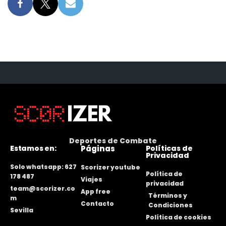
Deportes de Combate
Estamos en:
Páginas
Políticas de
Privacidad
Solo whatsapp: 627
Scorizer youtube
Política de
178 487
Viajes
privacidad
team@scorizer.co
App free
Términos y
m
Contacto
Condiciones
Sevilla
Política de cookies