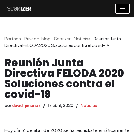
Saltar
al
contenido
Portada
-
Privado: blog – Scorizer
-
Noticias
-
Reunión Junta
Directiva FELODA 2020 Soluciones contra el covid-19
Reunión Junta
Directiva FELODA 2020
Soluciones contra el
covid-19
por
david_jimenez
17 abril, 2020
Noticias
Hoy día 16 de abril de 2020 se ha reunido telemáticamente