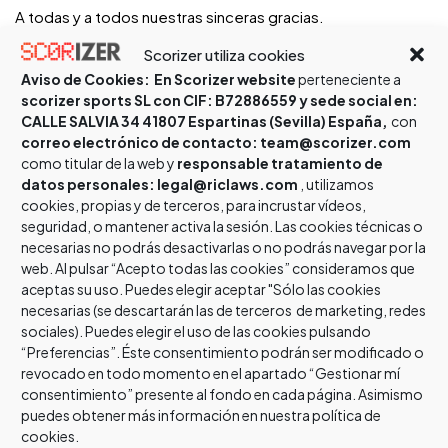
A todas y a todos nuestras sinceras gracias.
Scorizer utiliza cookies
Aviso de Cookies:
En Scorizer website
perteneciente a
scorizer sports SL con CIF: B72886559 y sede social en:
Related Posts
CALLE SALVIA 34 41807 Espartinas (Sevilla) España,
con
correo electrónico de contacto: team@scorizer.com
como titular de la web y
responsable tratamiento de
datos personales: legal@riclaws.com
, utilizamos
Campeonatos de España de lucha 2022 en edad escolar en
cookies, propias y de terceros, para incrustar vídeos,
Galicia
seguridad, o mantener activa la sesión. Las cookies técnicas o
necesarias no podrás desactivarlas o no podrás navegar por la
por
david_jimenez
11 marzo, 2022
web. Al pulsar “Acepto todas las cookies” consideramos que
Noticias
,
luchas olímpicas
aceptas su uso. Puedes elegir aceptar "Sólo las cookies
necesarias (se descartarán las de terceros de marketing, redes
Los días 26 y 27 de marzo se celebrarán en el Pabellón de
sociales). Puedes elegir el uso de las cookies pulsando
los Deportes Santa Isabel, Rúa de Tras Santa Isabel, s/n,
“Preferencias”. Éste consentimiento podrán ser modificado o
15705 Santiago…
revocado en todo momento en el apartado “Gestionar mí
consentimiento” presente al fondo en cada página. Asimismo
puedes obtener más información en nuestra política de
cookies.
Read More »