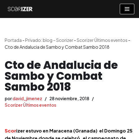
Saltar
al
contenido
Portada
-
Privado: blog – Scorizer
-
Scorizer Últimos eventos
-
Cto de Andalucia de Sambo y Combat Sambo 2018
Cto de Andalucia de
Sambo y Combat
Sambo 2018
por
david_jimenez
28 noviembre, 2018
Scorizer Últimos eventos
Scor
izer
estuvo en Maracena (Granada) el Domingo 25
de Noviembre donde se celebró el campeonato de