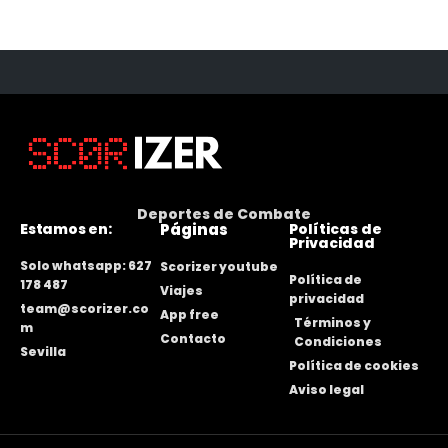
Deportes de Combate
Estamos en:
Páginas
Políticas de
Privacidad
Solo whatsapp: 627
Scorizer youtube
Política de
178 487
Viajes
privacidad
team@scorizer.co
App free
Términos y
m
Contacto
Condiciones
Sevilla
Política de cookies
Aviso legal