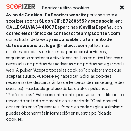
Related Posts
Scorizer utiliza cookies
Aviso de Cookies:
En Scorizer website
perteneciente a
scorizer sports SL con CIF: B72886559 y sede social en:
CALLE SALVIA 34 41807 Espartinas (Sevilla) España,
con
Velada MMA y K-1 del European Pro Fighting en España
correo electrónico de contacto: team@scorizer.com
como titular de la web y
responsable tratamiento de
por
david_jimenez
16 junio, 2021
datos personales: legal@riclaws.com
, utilizamos
Noticias
,
Scorizer Últimos eventos
cookies, propias y de terceros, para incrustar vídeos,
seguridad, o mantener activa la sesión. Las cookies técnicas o
Tenemos la suerte de poder disfrutar de una velada
necesarias no podrás desactivarlas o no podrás navegar por la
espectacular este sábado 19 de junio en el Marbella arena
web. Al pulsar “Acepto todas las cookies” consideramos que
que será el colofón al campeonato…
aceptas su uso. Puedes elegir aceptar "Sólo las cookies
necesarias (se descartarán las de terceros de marketing, redes
sociales). Puedes elegir el uso de las cookies pulsando
“Preferencias”. Éste consentimiento podrán ser modificado o
Read More »
revocado en todo momento en el apartado “Gestionar mí
consentimiento” presente al fondo en cada página. Asimismo
puedes obtener más información en nuestra política de
Éxito en el campeonato andaluz de luchas olímpicas
cookies.