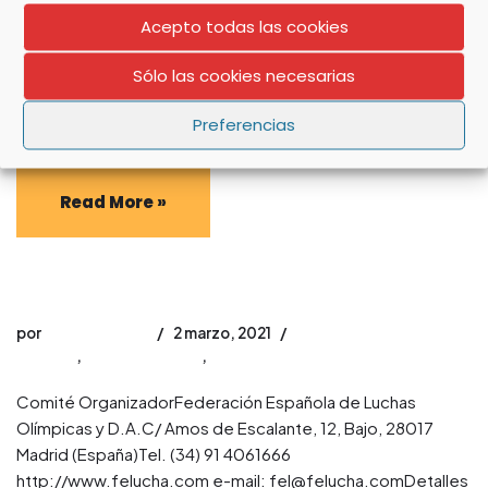
por
david_jimenez
17 marzo, 2021
Scorizer Últimos eventos
,
luchas olímpicas
Acepto todas las cookies
El fin de semana pasado se celebró en el centro de luchas
Sólo las cookies necesarias
de Maracena (Granada) los campeonatos de Andalucía de
luchas olímpicas para todas las…
Preferencias
Read More »
CAMPEONATOS DE ESPAÑA SUB 23 LUCHAS OLÍMPICAS
por
david_jimenez
2 marzo, 2021
Noticias
,
luchas olímpicas
,
Scorizer Últimos eventos
Comité OrganizadorFederación Española de Luchas
Olímpicas y D.A.C/ Amos de Escalante, 12, Bajo, 28017
Madrid (España)Tel. (34) 91 4061666
http://www.felucha.com e-mail: fel@felucha.comDetalles