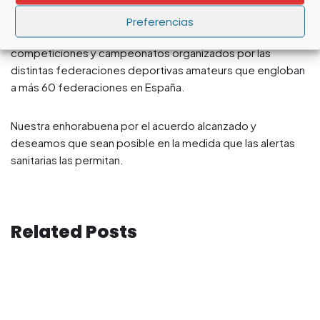
las negociaciones. Estas se intensificaron por la tarde y,
finalmente, se han limado todas las asperezas para firmar un
Preferencias
documento consensuado para el regreso de las
competiciones y campeonatos organizados por las
distintas federaciones deportivas amateurs que engloban
a más 60 federaciones en España.
Nuestra enhorabuena por el acuerdo alcanzado y
deseamos que sean posible en la medida que las alertas
sanitarias las permitan.
Related Posts
Campeonatos de España de lucha 2022 en edad escolar en
Galicia