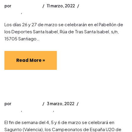
por
david_jimenez
11 marzo, 2022
Noticias
,
luchas olímpicas
Los días 26 y 27 de marzo se celebrarán en el Pabellón de
los Deportes Santa Isabel, Rúa de Tras Santa Isabel, s/n,
15705 Santiago…
Read More »
Cto. de España Luchas olímpicas U20 – Sambo y Combat
sambo 2022
por
david_jimenez
3 marzo, 2022
Noticias
,
Combat sambo
,
Sambo
El fin de semana del 4, 5 y 6 de marzo se celebrará en
Sagunto (Valencia), los Campeonatos de España U20 de