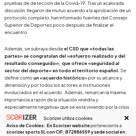
pruebas de detección de la Covid-19. Tras un acalorada
discusión, llegaron de mutuo acuerdo a la aprobación de un
protocolo completo, han informado fuentes del Consejo
Superior de Deportes poco después de finalizar el
encuentro.
Además, se subraya desde
el CSD que «todas las
partes» se congratulan del «esfuerzo realizado y del
resultado conseguido», que ofrece «seguridad al
sector del deporte» en todo el territorio español.
Se
define como
un «acuerdo histórico
» por su alcance y
dimensión y por todos los actores e instituciones
involucrados en el acuerdo. Además, remarcan la máxima
importancia a razón de la situación «inédita y
especialmente negativa» que se está viviendo por la crisis
sanitaria mundial.
Scorizer utiliza cookies
Aviso de Cookies:
En Scorizer website
perteneciente a
Arduas negociaciones
scorizer sports SL con CIF: B72886559 y sede social en: