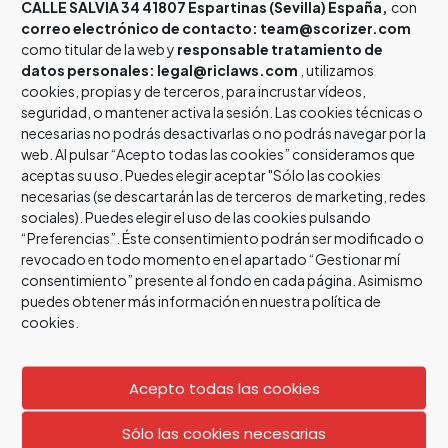
Las negociaciones se han extendido durante las anteriores
CALLE SALVIA 34 41807 Espartinas (Sevilla) España,
con
correo electrónico de contacto: team@scorizer.com
semanas. Las principales diferencias estribaban en la
como titular de la web y
responsable tratamiento de
financiación de las pruebas del covid-19 y los métodos
datos personales: legal@riclaws.com
, utilizamos
para realizarlas.
cookies, propias y de terceros, para incrustar vídeos,
seguridad, o mantener activa la sesión. Las cookies técnicas o
Durante la noche del martes 8 de septiembre, las
necesarias no podrás desactivarlas o no podrás navegar por la
web. Al pulsar “Acepto todas las cookies” consideramos que
conversaciones se frenaron súbitamente, publicando el
aceptas su uso. Puedes elegir aceptar "Sólo las cookies
CSD un comunicado oficial donde daba por concluidas las
necesarias (se descartarán las de terceros de marketing, redes
negociaciones. Según indicaron, no había sido posible un
sociales). Puedes elegir el uso de las cookies pulsando
acuerdo y cada Comunidad Autónoma tendría que
“Preferencias”. Éste consentimiento podrán ser modificado o
proceder a elaborar su propio protocolo. El texto común,
revocado en todo momento en el apartado “Gestionar mí
por tanto, quedaba rechazado. Las discrepancias, como
consentimiento” presente al fondo en cada página. Asimismo
ellos mismos indicaron en el comunicado, estaban en las
puedes obtener más información en nuestra política de
cookies.
pruebas para detectar el Covid-19, y en el cupo de público
en interior o al aire libre que pudiesen asistir a los eventos
deportivos
Acepto todas las cookies
Finalmente, el miércoles 9 de septiembre se recuperaron
Sólo las cookies necesarias