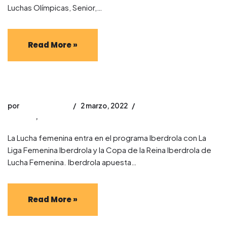
Luchas Olímpicas, Senior,…
Read More »
IBERDROLA CONFÍA EN LA LUCHA FEMENINA
por
david_jimenez
2 marzo, 2022
Noticias
,
luchas olímpicas
La Lucha femenina entra en el programa Iberdrola con La
Liga Femenina Iberdrola y la Copa de la Reina Iberdrola de
Lucha Femenina. Iberdrola apuesta…
Read More »