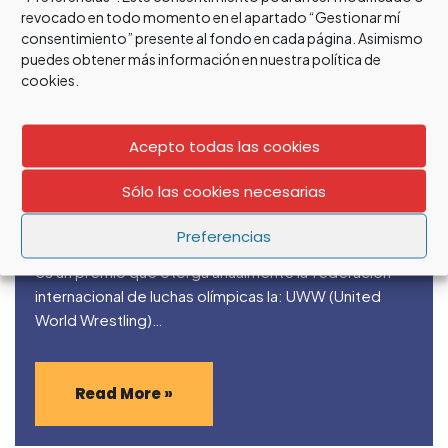
Read More »
revocado en todo momento en el apartado “Gestionar mí
consentimiento” presente al fondo en cada página. Asimismo
puedes obtener más información en nuestra política de
cookies.
Teresa Méndez Gana el Premio UWW
Acepto todas las cookies
Mujer y Deporte 2020
Sólo las cookies necesarias
POR
DAVID_JIMENEZ
14 ABRIL, 2020
NOTICIAS
Preferencias
El «United World Wrestling Women and Sport Award»
es un premio que otorga anualmente la federación
internacional de luchas olímpicas la: UWW (United
World Wrestling)…
Read More »