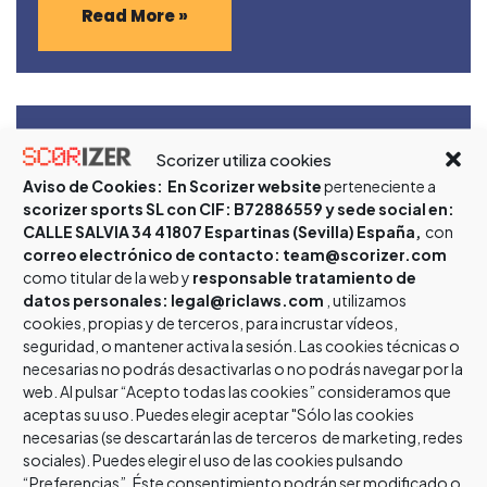
Read More »
LOS DEPORTES DE CONTACTO
Scorizer utiliza cookies
Aviso de Cookies:
En Scorizer website
perteneciente a
ESPAÑOLES UNIDOS CONTRA EL COVID-
scorizer sports SL con CIF: B72886559 y sede social en:
CALLE SALVIA 34 41807 Espartinas (Sevilla) España,
con
19
correo electrónico de contacto: team@scorizer.com
como titular de la web y
responsable tratamiento de
POR
DAVID_JIMENEZ
17 ABRIL, 2020
NOTICIAS
datos personales: legal@riclaws.com
, utilizamos
cookies, propias y de terceros, para incrustar vídeos,
El Jueves 16 de Abril vía conferencia telemática, las
seguridad, o mantener activa la sesión. Las cookies técnicas o
siete federaciones nacionales: Boxeo, Esgrima,
necesarias no podrás desactivarlas o no podrás navegar por la
Judo, Karate, Kickboxing y Muay Thai, Luchas
web. Al pulsar “Acepto todas las cookies” consideramos que
Olímpicas y Taekwondo han…
aceptas su uso. Puedes elegir aceptar "Sólo las cookies
necesarias (se descartarán las de terceros de marketing, redes
sociales). Puedes elegir el uso de las cookies pulsando
“Preferencias”. Éste consentimiento podrán ser modificado o