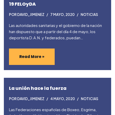
19 FELOyDA
POR
DAVID_JIMENEZ
7 MAYO, 2020
NOTICIAS
Las autoridades sanitarias y el gobierno de la nación
han dispuesto que a partir del día 4 de mayo, los
deportista D.A.N. y federados, puedan…
Read More »
La unión hace la fuerza
POR
DAVID_JIMENEZ
4 MAYO, 2020
NOTICIAS
Las Federaciones españolas de Boxeo, Esgrima,